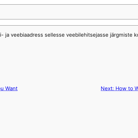
i- ja veebiaadress sellesse veebilehitsejasse järgmiste
ou Want
Next:
How to W