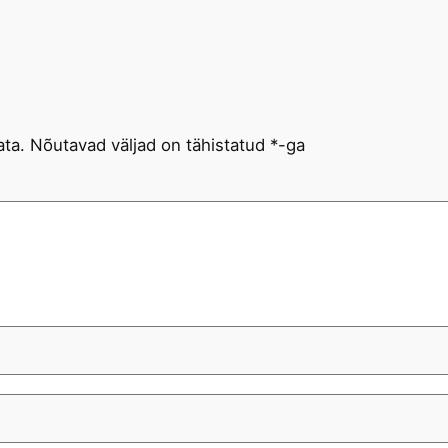
ata.
Nõutavad väljad on tähistatud
*
-ga