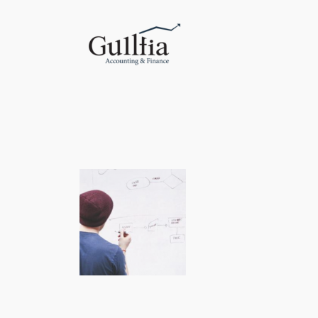
Liigu
sisu
juurde