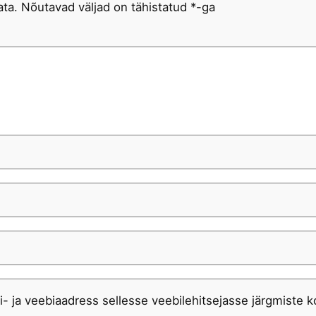
ata.
Nõutavad väljad on tähistatud
*
-ga
i- ja veebiaadress sellesse veebilehitsejasse järgmiste