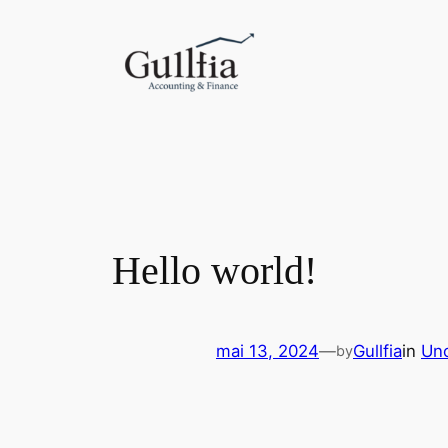
Liigu
sisu
juurde
Hello world!
mai 13, 2024
—
Gullfia
in
Unc
by